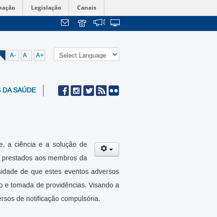
mação
Legislação
Canais
A-
A
A+
 DA SAÚDE
e, a ciência e a solução de
os prestados aos membros da
ssidade de que estes eventos adversos
o e tomada de providências. Visando a
rsos de notificação compulsória.