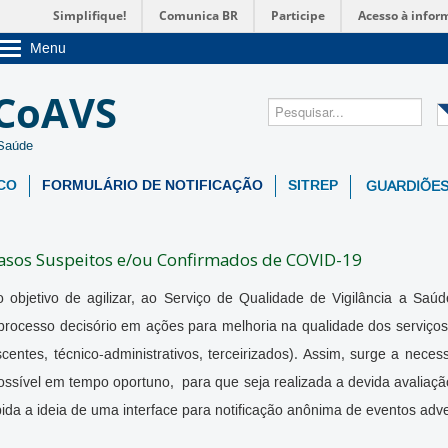
Simplifique!
Comunica BR
Participe
Acesso à infor
Menu
Sobre a UnB
CoAVS
Unidades acadêmicas
Estude na UnB
Graduação
 Saúde
Pós-Graduação
Administração
CO
FORMULÁRIO DE NOTIFICAÇÃO
SITREP
GUARDIÕES
Servidor
Casos Suspeitos e/ou Confirmados de COVID-19
bjetivo de agilizar, ao Serviço de Qualidade de Vigilância a Saúd
o processo decisório em ações para melhoria na qualidade dos serviç
entes, técnico-administrativos, terceirizados). Assim, surge a nece
ossível em tempo oportuno, para que seja realizada a devida avaliaçã
da a ideia de uma interface para notificação anônima de eventos adve