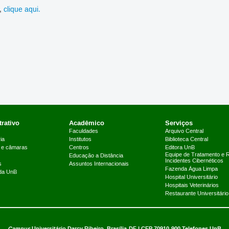
o,
clique aqui.
rativo
Acadêmico
Serviços
Faculdades
Arquivo Central
ia
Institutos
Biblioteca Central
 e câmaras
Centros
Editora UnB
Equipe de Tratamento e 
Educação a Distância
Incidentes Cibernéticos
s
Assuntos Internacionais
Fazenda Água Limpa
 da UnB
Hospital Universitário
Hospitais Veterinários
Restaurante Universitário
Campus
Universitário Darcy Ribeiro,
Brasília-DF | CEP 70910-900
Telefones UnB