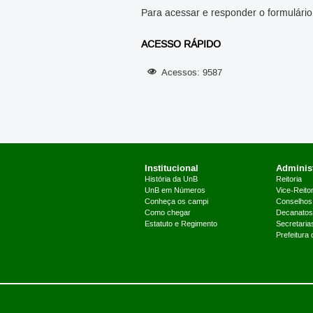
Para acessar e responder o formulári
ACESSO RÁPIDO
Acessos: 9587
Institucional
Administ
História da UnB
Reitoria
UnB em Números
Vice-Reitor
Conheça os campi
Conselhos
Como chegar
Decanatos
Estatuto e Regimento
Secretaria
Prefeitura