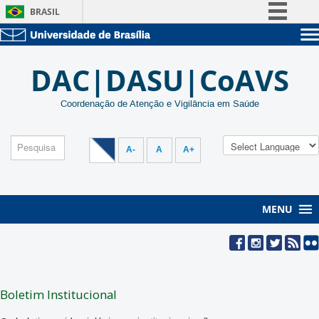
BRASIL
Simplifique!
Sobre a UnB
Comunica BR
DAC|DASU|CoAVS
Unidades acadêmicas
Participe
Estude na UnB
Graduação
Acesso à informação
Coordenação de Atenção e Vigilância em Saúde
Pós-Graduação
Administração
Legislação
Servidor
Canais
A-
A
A+
MENU
Boletim Institucional