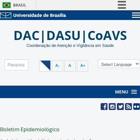
BRASIL
Simplifique!
Sobre a UnB
Comunica BR
DAC|DASU|CoAVS
Unidades acadêmicas
Participe
Estude na UnB
Graduação
Acesso à informação
Coordenação de Atenção e Vigilância em Saúde
Pós-Graduação
Administração
Legislação
Servidor
Canais
A-
A
A+
MENU
Boletim Epidemiológico